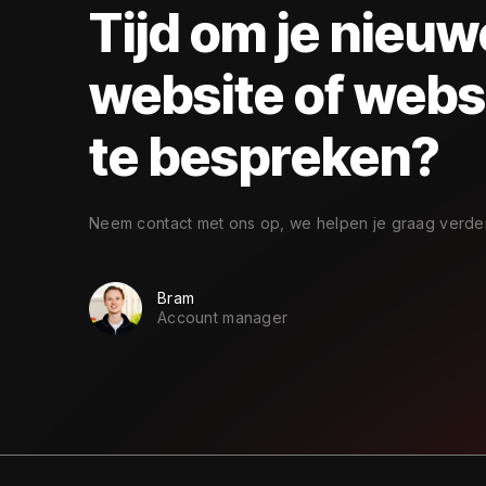
Tijd om je nieuw
website of web
te bespreken?
Neem contact met ons op, we helpen je graag verder
Bram
Account manager