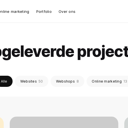
nline marketing
Portfolio
Over ons
geleverde projec
Alle
Websites
50
Webshops
8
Online marketing
13