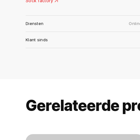
Sock factory
Diensten
Onlin
Klant sinds
Gerelateerde pr