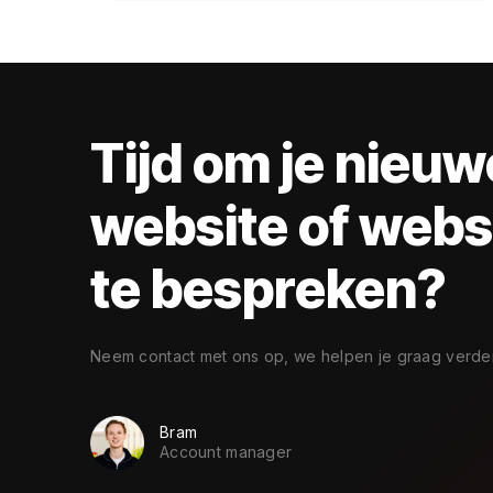
Tijd om je nieuw
website of web
te bespreken?
Neem contact met ons op, we helpen je graag verder
Bram
Account manager