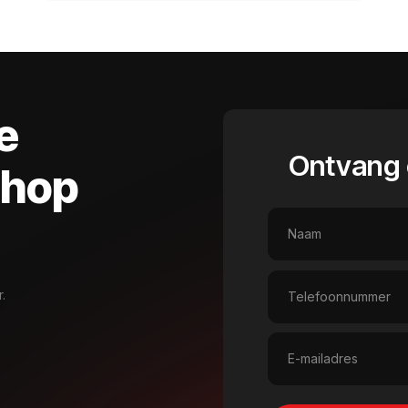
e
Ontvang 
shop
.