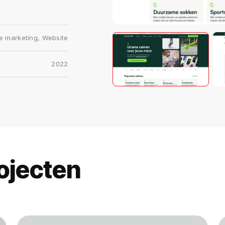
e marketing
,
Website
2022
ojecten