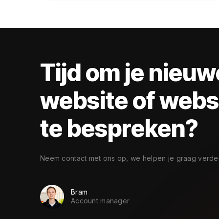
Tijd om je nieuw
website of web
te bespreken?
Neem contact met ons op, we helpen je graag verder
Bram
Account manager