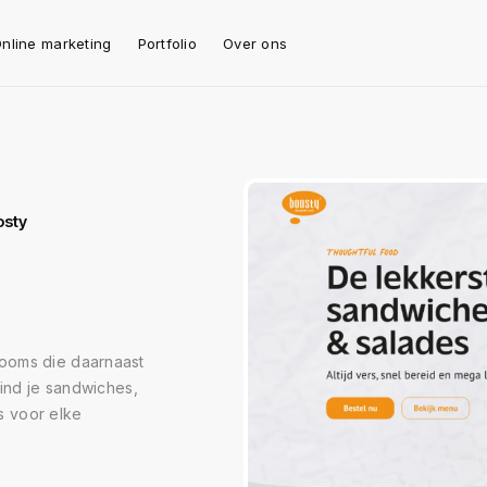
nline marketing
Portfolio
Over ons
osty
ooms die daarnaast
vind je sandwiches,
s voor elke