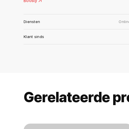
Boosty
Diensten
Onlin
Klant sinds
Gerelateerde pr