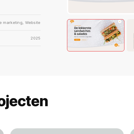
e marketing
,
Website
2025
ojecten