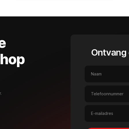
e
Ontvang 
shop
.