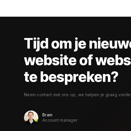
Tijd om je nieuw
website of web
te bespreken?
Neem contact met ons op, we helpen je graag verder
Bram
Account manager